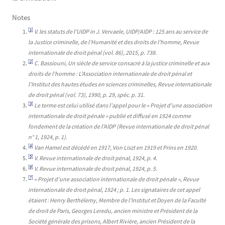
Notes
[1]
V. les statuts de l’UIDP in J. Vervaele, UIDP/AIDP : 125 ans au service de
la Justice criminelle, de l’Humanité et des droits de l’homme, Revue
internationale de droit pénal (vol. 86), 2015, p. 738.
[2]
C. Bassiouni, Un siècle de service consacré à la justice criminelle et aux
droits de l’homme : L’Association internationale de droit pénal et
l’Institut des hautes études en sciences criminelles, Revue internationale
de droit pénal (vol. 73), 1990, p. 29, spéc. p. 31.
[3]
Le terme est celui utilisé dans l’appel pour le « Projet d’une association
internationale de droit pénale » publié et diffusé en 1924 comme
fondement de la création de l’AIDP (Revue internationale de droit pénal
n° 1, 1924, p. 1).
[4]
Van Hamel est décédé en 1917, Von Liszt en 1919 et Prins en 1920.
[5]
V. Revue internationale de droit pénal, 1924, p. 4.
[6]
V. Revue internationale de droit pénal, 1924, p. 5.
[7]
«
Projet d’une association internationale de droit pénale
», Revue
internationale de droit pénal, 1924 ; p. 1. Les signataires de cet appel
étaient : Henry Berthélemy, Membre de l’Institut et Doyen de la Faculté
de droit de Paris, Georges Leredu, ancien ministre et Président de la
Société générale des prisons, Albert Rivière, ancien Président de la