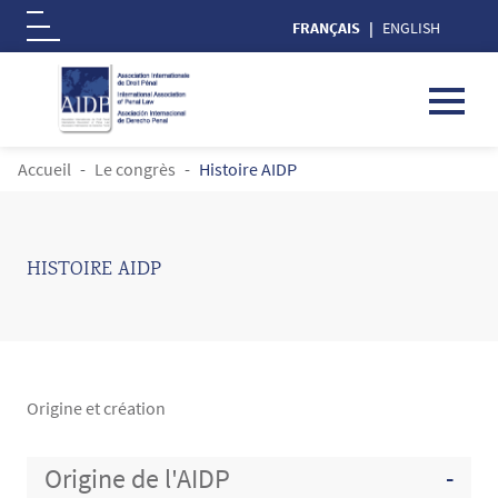
FRANÇAIS
ENGLISH
Logo
Aller au contenu principal
FIL D'ARIANE
Accueil
Le congrès
Histoire AIDP
HISTOIRE AIDP
Origine et création
Contenu
Origine de l'AIDP