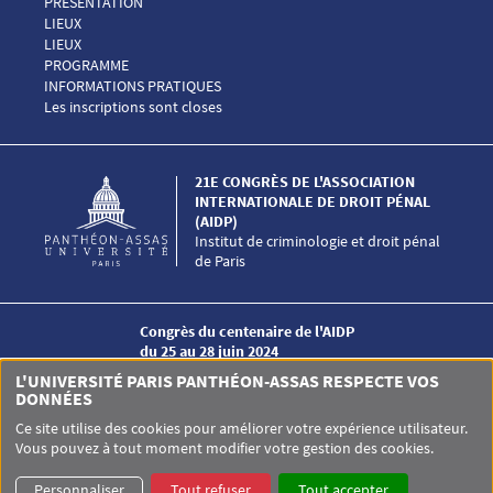
Menu Footer Congrès AIDP 1
PRÉSENTATION
Menu Footer Congrès AIDP 2
LIEUX
Menu Footer Congrès AIDP 2 EN
LIEUX
Menu Footer Congrès AIDP 3
PROGRAMME
Menu Footer Congrès AIDP 4
INFORMATIONS PRATIQUES
Menu Footer Congrès AIDP 5
Les inscriptions sont closes
21E CONGRÈS DE L'ASSOCIATION
INTERNATIONALE DE DROIT PÉNAL
(AIDP)
Institut de criminologie et droit pénal
de Paris
Congrès du centenaire de l'AIDP
du 25 au 28 juin 2024
Université Paris-Panthéon-Assas
L'UNIVERSITÉ PARIS PANTHÉON-ASSAS RESPECTE VOS
Menu RS Congrès AIDP
DONNÉES
Ce site utilise des cookies pour améliorer votre expérience utilisateur.
Vous pouvez à tout moment modifier votre gestion des cookies.
Personnaliser
Tout refuser
Tout accepter