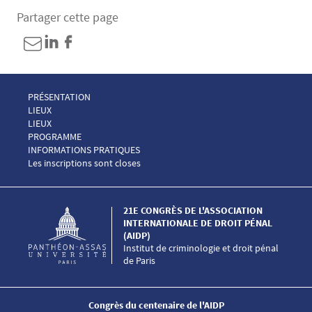
Partager cette page
Menu Footer Congrès AIDP 1
PRÉSENTATION
Menu Footer Congrès AIDP 2
LIEUX
Menu Footer Congrès AIDP 2 EN
LIEUX
Menu Footer Congrès AIDP 3
PROGRAMME
Menu Footer Congrès AIDP 4
INFORMATIONS PRATIQUES
Menu Footer Congrès AIDP 5
Les inscriptions sont closes
21E CONGRÈS DE L'ASSOCIATION
INTERNATIONALE DE DROIT PÉNAL
(AIDP)
Institut de criminologie et droit pénal
de Paris
Congrès du centenaire de l'AIDP