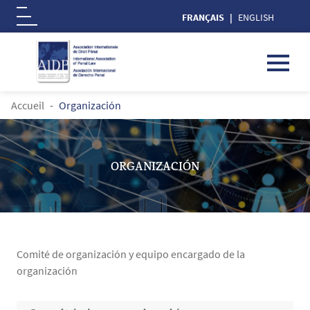
FRANÇAIS
ENGLISH
Logo
Aller au contenu principal
FIL D'ARIANE
Accueil
Organización
ORGANIZACIÓN
Comité de organización y equipo encargado de la
organización
Contenu