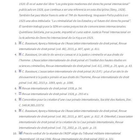
1920. Él es el autor del libro “Los principios modernos del derecho penal internacional”
publicado en 1928, que continua a ser una referencia en esta disciplina (Sirey, 1928).
También fue juez titular francés ante el TMI de Nuremberg. Vespasien Pella publicó en
1925 una obra intitulada: “La criminalidad de los Estados y el futuro del derecho penal”.
Él también trabajó para la SDN en varios proyectos de convenciones internacionales.
Quintiliano Saldaña, por su parte, impartió el curso sobre Justicia Penal Internacional en
la Academia de Derecho Internacional de la Haya en 1925.
[3]
C. Bassiouni, Aperçu historique de l’Association internationale de droit pénal, Revue
internationale de droit pénal (vol. 86), 2015, p. 807, spéc. p. 811.
[4]
C. Bassiouni, Un siècle de service consacré à la justice criminelle et aux droits de
l’homme : L’Association internationale de droit pénal et l’Institut des hautes études en
sciences criminelles, Revue internationale de droit pénal (vol. 61), 1990, p. 29, spéc. p. 43.
[5]
C. Bassiouni, L’association internationale de droit pénal (A.I.D.P.) : plus d’un siècle de
dévouement à la justice pénale et aux droits de l’homme, Revue internationale de droit
pénal (vol. 86), 2015 p. 1069, spéc. p. 1086.
[6]
Revue internationale de droit pénal 1938, p. 54.
[7]
Revue internationale de droit pénal 1928, p. 293 et s.
[8]
Convention pour la création d’une cour pénale internationale, Société des Nations, Doc.
C. 548.M.385.1937.V.
[9]
C. Bassiouni, Aperçu historique de l’Association internationale de droit pénal, Revue
internationale de droit pénal (vol. 86), 2015, p. 807, spéc. p. 812 ; R. Ottenhof, L’association
internationale de droit pénal et la création de la Cour pénale internationale, Revue
internationale de droit pénal (vol. 73), 2002, p. 15, spéc. p. 19.
[10]
Procès-verbal de la réunion de l’AIDP siège du Tribunal militaire international
(Nuremberg) 18 mai 1946, Revue internationale de droit pénal 2002, p. 321.